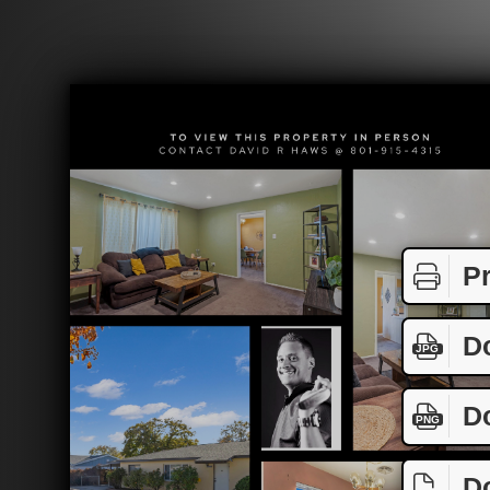
Pr
D
JPG
D
PNG
D