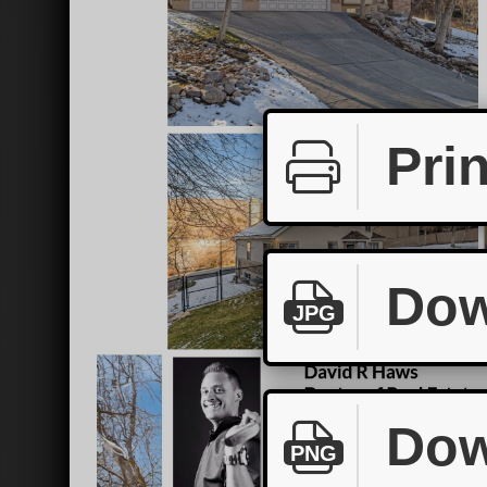
Prin
Dow
JPG
Dow
PNG