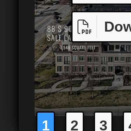
Dow
1
2
3