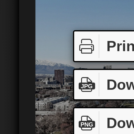
Prin
Dow
JPG
Dow
PNG