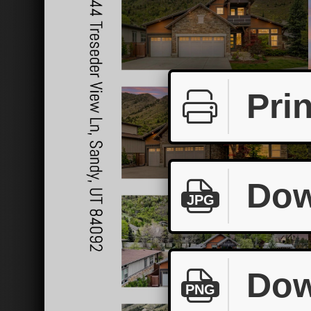
Prin
Dow
JPG
Dow
PNG