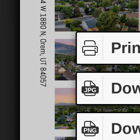
Prin
Dow
JPG
Dow
PNG